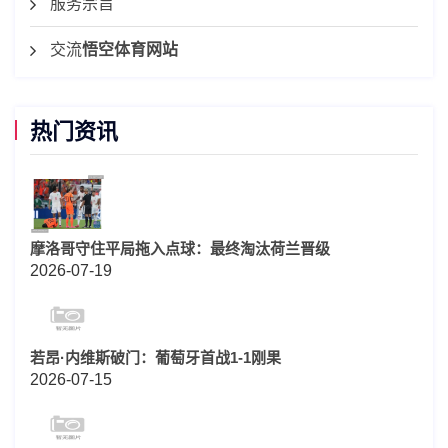
服务宗旨
交流
悟空体育网站
热门资讯
摩洛哥守住平局拖入点球：最终淘汰荷兰晋级
2026-07-19
若昂·内维斯破门：葡萄牙首战1-1刚果
2026-07-15