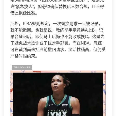
足5名合格球员（如多人犯满离场或受伤），规则允
许“紧急换人”，但必须确保替换后人数合规，且不得
借此拖延比赛。
此外，FIBA规则规定，一次替换请求一旦被记录，
就不能撤回。也就是说，教练举手示意换A上B，记
录台登记后，即使马上后悔也不能改成换C。这是为
了避免战术欺诈或干扰对手部署。而在NBA，教练
可在裁判尚未批准前撤回请求，灵活性稍高，但仍受
严格时限约束。