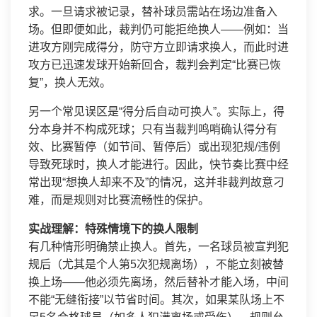
求。一旦请求被记录，替补球员需站在场边准备入
场。但即便如此，裁判仍可能拒绝换人——例如：当
进攻方刚完成得分，防守方立即请求换人，而此时进
攻方已迅速发球开始新回合，裁判会判定“比赛已恢
复”，换人无效。
另一个常见误区是“得分后自动可换人”。实际上，得
分本身并不构成死球；只有当裁判鸣哨确认得分有
效、比赛暂停（如节间、暂停后）或出现犯规/违例
导致死球时，换人才能进行。因此，快节奏比赛中经
常出现“想换人却来不及”的情况，这并非裁判故意刁
难，而是规则对比赛流畅性的保护。
实战理解：特殊情境下的换人限制
有几种情形明确禁止换人。首先，一名球员被宣判犯
规后（尤其是个人第5次犯规离场），不能立刻被替
换上场——他必须先离场，然后替补才能入场，中间
不能“无缝衔接”以节省时间。其次，如果某队场上不