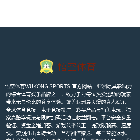
悟空体育WUKONG SPORTS-官方网站！亚洲最具影响力
的综合体育娱乐品牌之一，致力于为每位热爱运动的玩家
带来无与伦比的尊享体验。覆盖亚洲最火爆的真人娱乐、
全球体育竞技、电子竞技投注、彩票产品与捕鱼电玩，独
家高赔率玩法与限时加码活动让收益翻倍。平台安全多重
验证、资金全程加密、游戏公平公正，提款限额高、速度
快。定期推出重磅活动：首存翻倍赠送、每日智能返水、