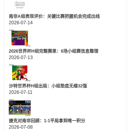
南非A组表现评价：关键比赛把握机会完成出线
2026-07-14
2026世界杯H组完整赛果：6场小组赛信息整理
2026-07-13
沙特世界杯H组出局：小组垫底无缘32强
2026-07-11
捷克对南非回顾：1-1平局拿到唯一积分
2026-07-08