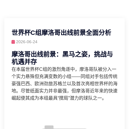
世界杯C组摩洛哥出线前景全面分析
2026-06-24
摩洛哥出线前景：黑马之姿，挑战与
机遇并存
在本届世界杯C组的激烈角逐中，摩洛哥队被分入一
个实力悬殊但充满变数的小组——同组对手包括传统
豪强巴西、欧洲劲旅苏格兰以及首次亮相世界杯的海
地。尽管纸面实力并非最强，但摩洛哥近年来的快速
崛起使其成为本组最具“搅局”潜力的球队之一。