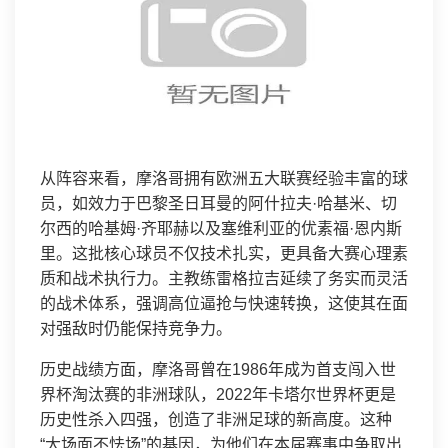
从阵容来看，摩洛哥拥有欧洲五大联赛经验丰富的球
员，如效力于巴黎圣日耳曼的阿什拉夫·哈基米、切
尔西的哈基姆·齐耶赫以及塞维利亚的优素福·恩内斯
里。这批核心球员不仅技术扎实，更具备大赛心理素
质和战术执行力。主教练雷格拉吉延续了务实而灵活
的战术体系，强调高位逼抢与快速转换，这使其在面
对强敌时仍能保持竞争力。
历史战绩方面，摩洛哥曾在1986年成为首支闯入世
界杯淘汰赛的非洲球队，2022年卡塔尔世界杯更是
历史性杀入四强，创造了非洲足球的新高度。这种
“大场面不怯场”的基因，为他们在本届赛事中争取出