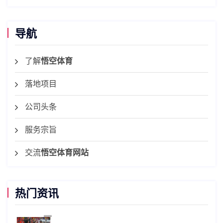
导航
了解
悟空体育
落地项目
公司头条
服务宗旨
交流
悟空体育网站
热门资讯