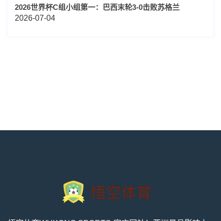
2026世界杯C组小组第一：巴西末轮3-0击败苏格兰
2026-07-04