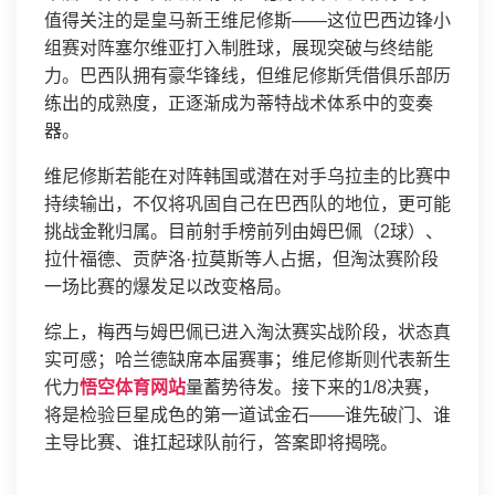
值得关注的是皇马新王维尼修斯——这位巴西边锋小
组赛对阵塞尔维亚打入制胜球，展现突破与终结能
力。巴西队拥有豪华锋线，但维尼修斯凭借俱乐部历
练出的成熟度，正逐渐成为蒂特战术体系中的变奏
器。
维尼修斯若能在对阵韩国或潜在对手乌拉圭的比赛中
持续输出，不仅将巩固自己在巴西队的地位，更可能
挑战金靴归属。目前射手榜前列由姆巴佩（2球）、
拉什福德、贡萨洛·拉莫斯等人占据，但淘汰赛阶段
一场比赛的爆发足以改变格局。
综上，梅西与姆巴佩已进入淘汰赛实战阶段，状态真
实可感；哈兰德缺席本届赛事；维尼修斯则代表新生
代力
悟空体育网站
量蓄势待发。接下来的1/8决赛，
将是检验巨星成色的第一道试金石——谁先破门、谁
主导比赛、谁扛起球队前行，答案即将揭晓。