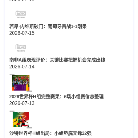
若昂·内维斯破门：葡萄牙首战1-1刚果
2026-07-15
南非A组表现评价：关键比赛把握机会完成出线
2026-07-14
2026世界杯H组完整赛果：6场小组赛信息整理
2026-07-13
沙特世界杯H组出局：小组垫底无缘32强