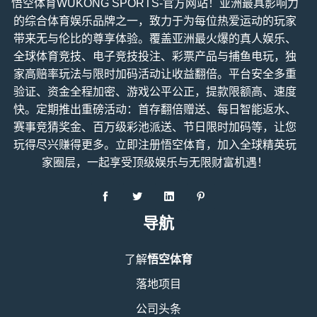
悟空体育WUKONG SPORTS-官方网站！亚洲最具影响力
的综合体育娱乐品牌之一，致力于为每位热爱运动的玩家
带来无与伦比的尊享体验。覆盖亚洲最火爆的真人娱乐、
全球体育竞技、电子竞技投注、彩票产品与捕鱼电玩，独
家高赔率玩法与限时加码活动让收益翻倍。平台安全多重
验证、资金全程加密、游戏公平公正，提款限额高、速度
快。定期推出重磅活动：首存翻倍赠送、每日智能返水、
赛事竞猜奖金、百万级彩池派送、节日限时加码等，让您
玩得尽兴赚得更多。立即注册悟空体育，加入全球精英玩
家圈层，一起享受顶级娱乐与无限财富机遇！
导航
了解
悟空体育
落地项目
公司头条