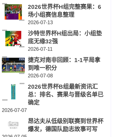
2026世界杯H组完整赛果：6
场小组赛信息整理
2026-07-13
沙特世界杯H组出局：小组垫
底无缘32强
2026-07-11
捷克对南非回顾：1-1平局拿
到唯一积分
2026-07-08
2026世界杯B组最新资讯汇
总：排名、赛果与晋级名单已
确定
2026-07-07
昂达夫从低级别联赛到世界杯
爆发，德国队励志故事可写
2026-07-05