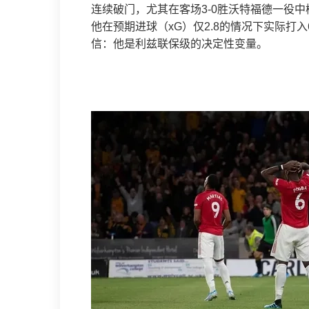
连续破门，尤其在客场3-0胜沃特福德一役
他在预期进球（xG）仅2.8的情况下实际打
信：他是利兹联保级的决定性变量。