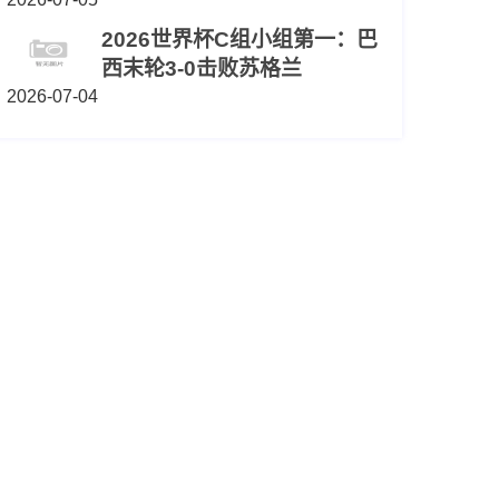
2026世界杯C组小组第一：巴
西末轮3-0击败苏格兰
2026-07-04