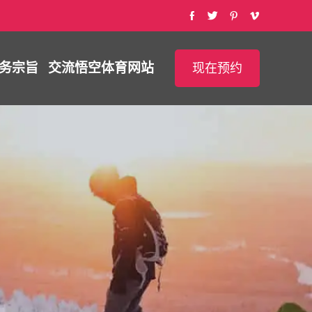
务宗旨
交流
悟空体育网站
现在预约