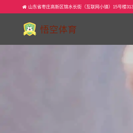
山东省枣庄高新区锦水长街（互联网小镇）15号楼31