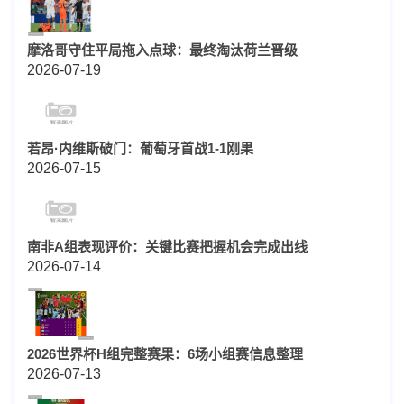
摩洛哥守住平局拖入点球：最终淘汰荷兰晋级
2026-07-19
若昂·内维斯破门：葡萄牙首战1-1刚果
2026-07-15
南非A组表现评价：关键比赛把握机会完成出线
2026-07-14
2026世界杯H组完整赛果：6场小组赛信息整理
2026-07-13