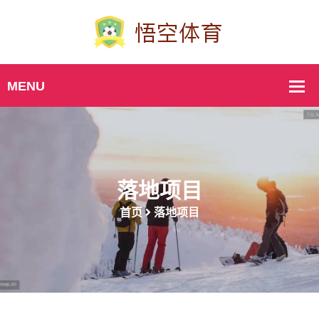
落地项目
首页
落地项目