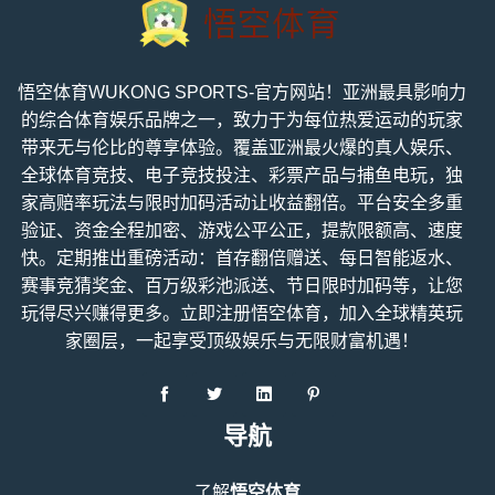
悟空体育WUKONG SPORTS-官方网站！亚洲最具影响力
的综合体育娱乐品牌之一，致力于为每位热爱运动的玩家
带来无与伦比的尊享体验。覆盖亚洲最火爆的真人娱乐、
全球体育竞技、电子竞技投注、彩票产品与捕鱼电玩，独
家高赔率玩法与限时加码活动让收益翻倍。平台安全多重
验证、资金全程加密、游戏公平公正，提款限额高、速度
快。定期推出重磅活动：首存翻倍赠送、每日智能返水、
赛事竞猜奖金、百万级彩池派送、节日限时加码等，让您
玩得尽兴赚得更多。立即注册悟空体育，加入全球精英玩
家圈层，一起享受顶级娱乐与无限财富机遇！
导航
了解
悟空体育