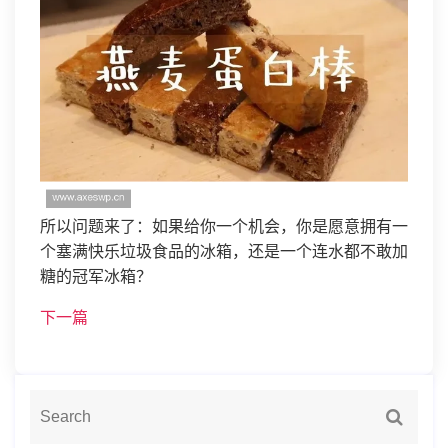
所以问题来了：如果给你一个机会，你是愿意拥有一
个塞满快乐垃圾食品的冰箱，还是一个连水都不敢加
糖的冠军冰箱？
下一篇