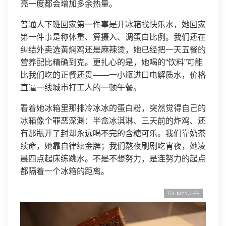
亮一度都会增加多余热量。
普通人下班回家第一件事是开冰箱找快乐水，她回家
第一件事是称体重、算摄入、调蛋白比例。我们还在
纠结外卖选黄焖鸡还是麻辣烫，她已经把一天五餐的
营养配比精确到克。更扎心的是，她喝的“饮料”可能
比我们吃的正餐还贵——一小瓶进口电解质水，价格
直逼一线城市打工人的一顿午餐。
看着她冰箱里那排冷冰冰的蛋白粉，突然觉得自己的
冰箱像个罪恶深渊：半盒冰淇淋、三天前的炸鸡、还
有那瓶开了封却永远喝不完的含糖可乐。我们靠奶茶
续命，她靠自律续金牌；我们熬夜刷剧吃宵夜，她凌
晨四点起床练跳水。不是不想努力，是连努力的起点
都隔着一个冰箱的距离。