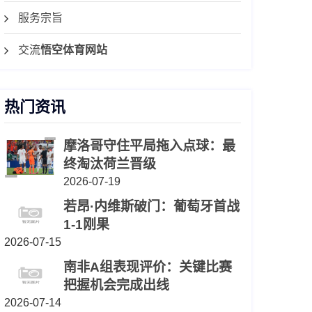
服务宗旨
交流
悟空体育网站
热门资讯
摩洛哥守住平局拖入点球：最
终淘汰荷兰晋级
2026-07-19
若昂·内维斯破门：葡萄牙首战
1-1刚果
2026-07-15
南非A组表现评价：关键比赛
把握机会完成出线
2026-07-14