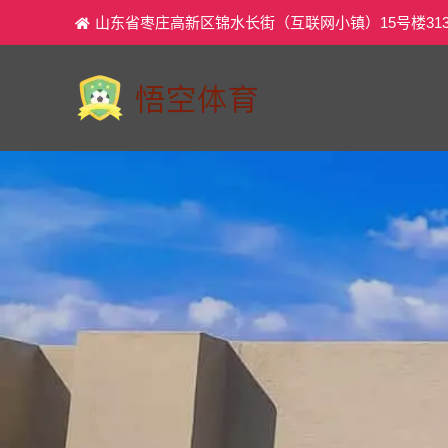
山东省枣庄高新区锦水长街（互联网小镇）15号楼31