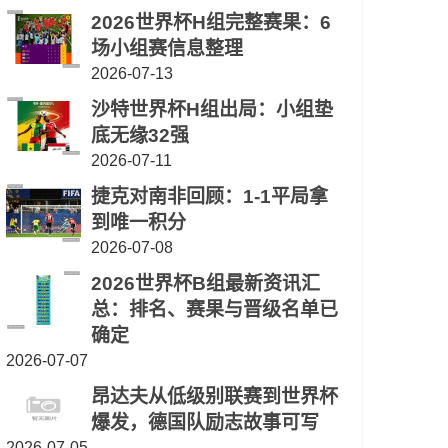
2026世界杯H组完整赛果：6
场小组赛信息整理
2026-07-13
沙特世界杯H组出局：小组垫
底无缘32强
2026-07-11
捷克对南非回顾：1-1平局拿
到唯一积分
2026-07-08
2026世界杯B组最新资讯汇
总：排名、赛果与晋级名单已
确定
2026-07-07
昂达夫从低级别联赛到世界杯
爆发，德国队励志故事可写
2026-07-05