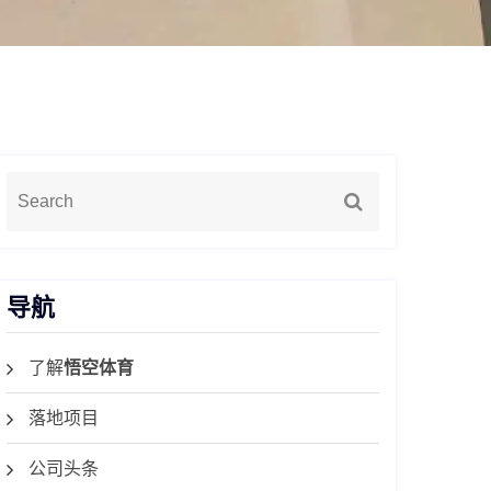
导航
了解
悟空体育
落地项目
公司头条