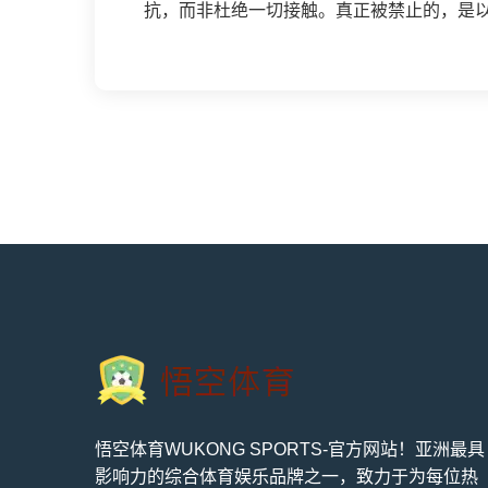
抗，而非杜绝一切接触。真正被禁止的，是
悟空体育WUKONG SPORTS-官方网站！亚洲最具
影响力的综合体育娱乐品牌之一，致力于为每位热