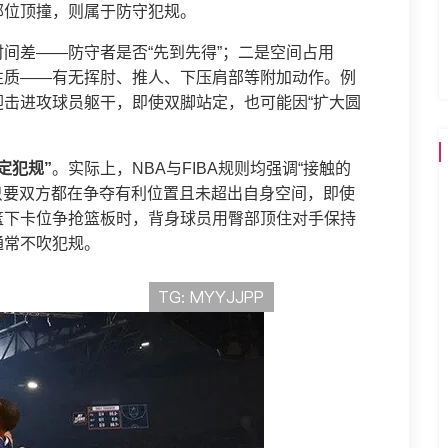
部位顶撞，则属于防守犯规。
间差——防守者是否“先到先得”；二是空间占用
性质——有无挥肘、推人、下压肩部等附加动作。例
击进攻球员躯干，即使双脚站定，也可能因“扩大圆
定犯规”
。实际上，NBA与FIBA规则均强调“接触的
，只要双方都在争夺有利位置且未超出自身空间，即使
篮下卡位争抢篮板时，背身球员用臀部顶住对手保持
通常不吹犯规。