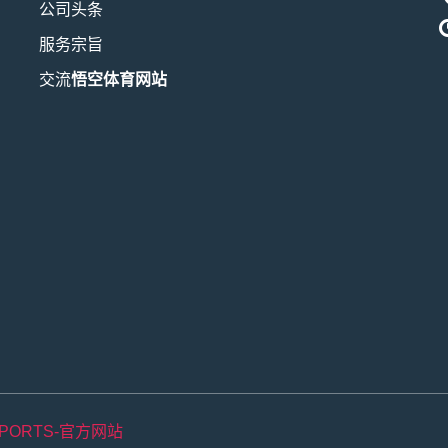
公司头条
服务宗旨
交流
悟空体育网站
PORTS-官方网站