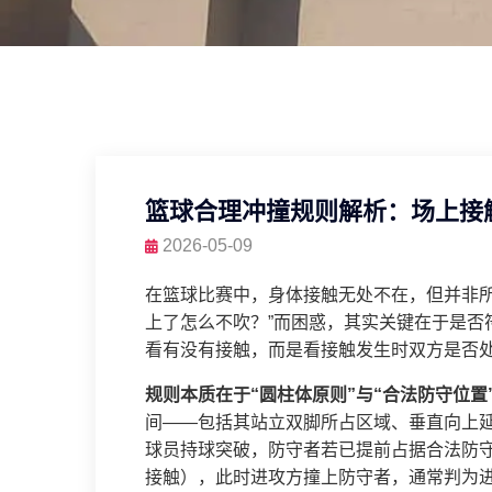
篮球合理冲撞规则解析：场上接
2026-05-09
在篮球比赛中，身体接触无处不在，但并非
上了怎么不吹？”而困惑，其实关键在于是否
看有没有接触，而是看接触发生时双方是否
规则本质在于“圆柱体原则”与“合法防守位置
间——包括其站立双脚所占区域、垂直向上
球员持球突破，防守者若已提前占据合法防
接触），此时进攻方撞上防守者，通常判为