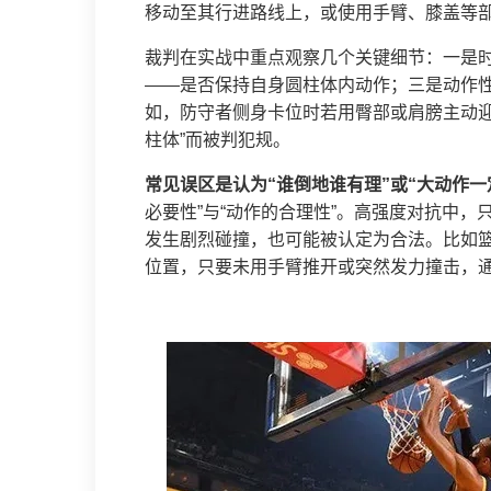
移动至其行进路线上，或使用手臂、膝盖等
裁判在实战中重点观察几个关键细节：一是时
——是否保持自身圆柱体内动作；三是动作
如，防守者侧身卡位时若用臀部或肩膀主动迎
柱体”而被判犯规。
常见误区是认为“谁倒地谁有理”或“大动作一
必要性”与“动作的合理性”。高强度对抗中
发生剧烈碰撞，也可能被认定为合法。比如
位置，只要未用手臂推开或突然发力撞击，