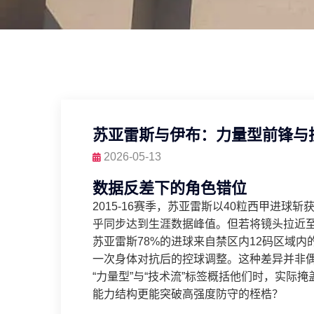
苏亚雷斯与伊布：力量型前锋与
2026-05-13
数据反差下的角色错位
2015-16赛季，苏亚雷斯以40粒西甲进球
乎同步达到生涯数据峰值。但若将镜头拉近
苏亚雷斯78%的进球来自禁区内12码区域内
一次身体对抗后的控球调整。这种差异并非
“力量型”与“技术流”标签概括他们时，实际
能力结构更能突破高强度防守的桎梏？