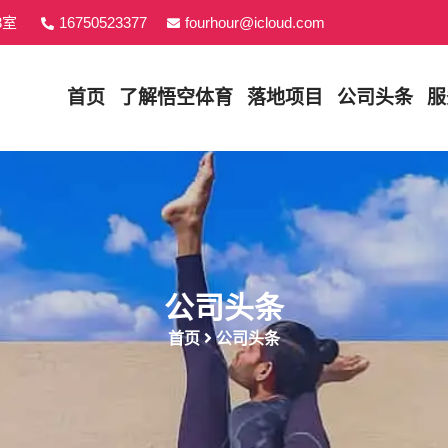
3室
16750523377
fourhour@icloud.com
首页
了解
悟空体育
落地项目
公司头条
服
公司头条
首页
公司头条