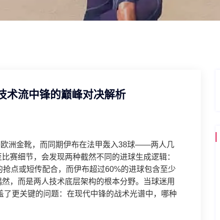
技术流中锋的巅峰对决解析
斩获欧洲金靴，而同期伊布在法甲轰入38球——两人几
至比赛细节，会发现两种截然不同的进球生成逻辑：
的抢点或短传配合，而伊布超过60%的进球包含至少
偶然，而是两人技术底层架构的根本分野。当球迷用
掩盖了更关键的问题：在现代中锋的战术光谱中，哪种