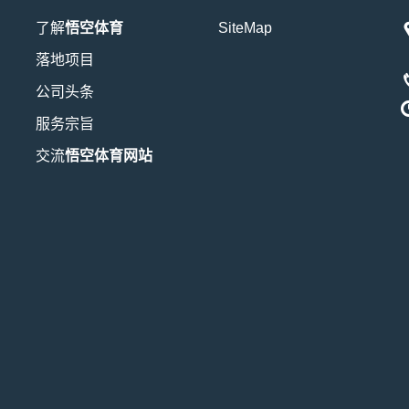
了解
悟空体育
SiteMap
落地项目
公司头条
服务宗旨
交流
悟空体育网站