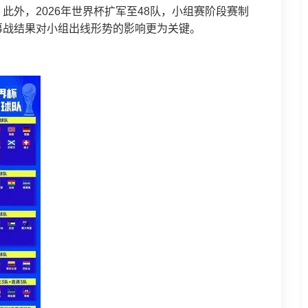
此外，2026年世界杯扩军至48队，小组赛阶段赛制
幕战结果对小组出线形势的影响更为关键。