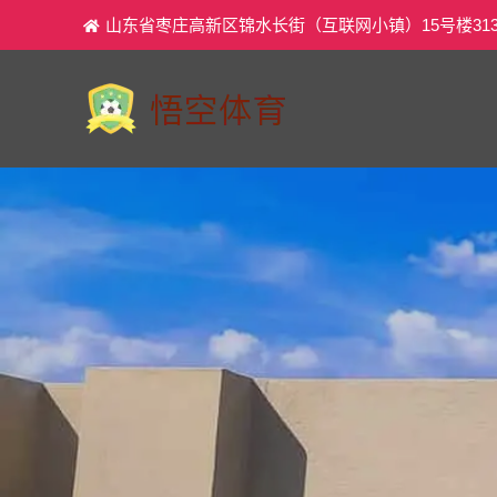
山东省枣庄高新区锦水长街（互联网小镇）15号楼31