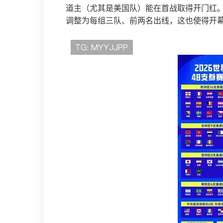
道主（尤其是美国队）能在首战取得开门红。
调整为每组三队、前两名出线，这也使得开