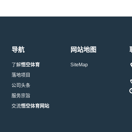
导航
网站地图
了解
悟空体育
SiteMap
落地项目
公司头条
服务宗旨
交流
悟空体育网站