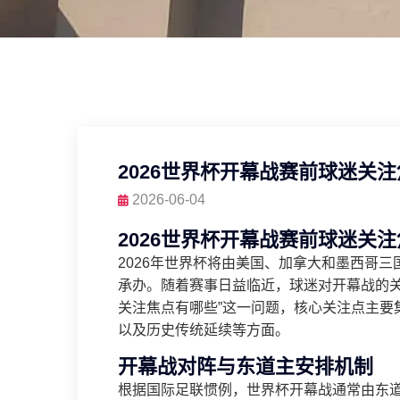
2026世界杯开幕战赛前球迷关
2026-06-04
2026世界杯开幕战赛前球迷关
2026年世界杯将由美国、加拿大和墨西哥
承办。随着赛事日益临近，球迷对开幕战的关
关注焦点有哪些”这一问题，核心关注点主要
以及历史传统延续等方面。
开幕战对阵与东道主安排机制
根据国际足联惯例，世界杯开幕战通常由东