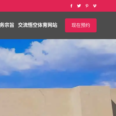
务宗旨
交流
悟空体育网站
现在预约