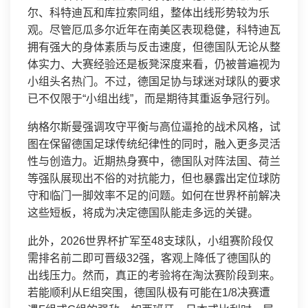
尔、科特迪瓦和库拉索同组，整体出线形势较为乐
观。尽管厄瓜多尔近年在南美区表现稳健，科特迪瓦
拥有强大的身体素质与反击速度，但德国队无论从整
体实力、大赛经验还是板凳深度来看，仍被普遍视为
小组头名热门。不过，德国足协与球迷对球队的要求
已不仅限于“小组出线”，而是期待其重返争冠行列。
纳格尔斯曼强调攻守平衡与高位逼抢的战术风格，试
图在保留德国足球传统纪律性的同时，融入更多灵活
性与创造力。近期热身赛中，德国队对阵法国、荷兰
等强队展现出不俗的对抗能力，但也暴露出定位球防
守和临门一脚效率不足的问题。如何在世界杯前解决
这些短板，将成为决定德国队能走多远的关键。
此外，2026世界杯扩军至48支球队，小组赛阶段仅
需排名前二即可晋级32强，客观上降低了德国队的
出线压力。然而，真正的考验将在淘汰赛阶段到来。
若能顺利从E组突围，德国队极有可能在1/8决赛遭