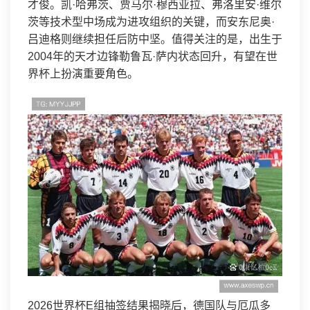
才俊。凯·哈弗茨、贾马尔·穆西亚拉、弗洛里安·维尔
茨等技术型中场成为进攻组织的关键，而安东尼奥·
吕迪格则继续担任后防中坚。值得关注的是，出生于
2004年的天才边锋勒鲁瓦·萨内状态回升，有望在世
界杯上扮演重要角色。
2026世界杯E组抽签结果揭晓后，德国队与厄瓜多