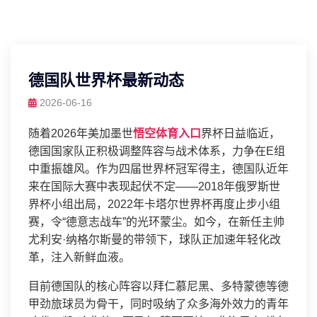
德国队世界杯最新动态
2026-06-16
随着2026年美加墨世
悟空体育入口
界杯日益临近，
德国国家队正积极调整阵容与战术体系，力争在E组
中重振雄风。作为四届世界杯冠军得主，德国队近年
来在国际大赛中表现起伏不定——2018年俄罗斯世
界杯小组出局，2022年卡塔尔世界杯再度止步小组
赛，令“德意志战车”的光环蒙尘。如今，在新任主帅
尤利安·纳格尔斯曼的带领下，球队正加速年轻化改
革，注入新鲜血液。
目前德国队的核心阵容以拜仁慕尼黑、多特蒙德等德
甲劲旅球员为骨干，同时吸纳了众多海外效力的青年