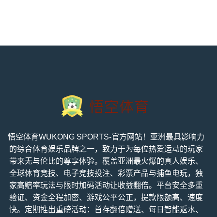
悟空体育WUKONG SPORTS-官方网站！亚洲最具影响力
的综合体育娱乐品牌之一，致力于为每位热爱运动的玩家
带来无与伦比的尊享体验。覆盖亚洲最火爆的真人娱乐、
全球体育竞技、电子竞技投注、彩票产品与捕鱼电玩，独
家高赔率玩法与限时加码活动让收益翻倍。平台安全多重
验证、资金全程加密、游戏公平公正，提款限额高、速度
快。定期推出重磅活动：首存翻倍赠送、每日智能返水、