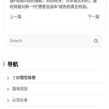
遇F组或G组的强敌，如西班牙、日本或比利时，届
时将是对新一代“德意志战车”成色的真正检验。
上一篇
下一篇
导航
了解
悟空体育
落地项目
公司头条