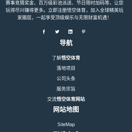
赛事竞猜奖金、百万级彩池派送、节日限时加码等，让您
玩得尽兴赚得更多。立即注册悟空体育，加入全球精英玩
家圈层，一起享受顶级娱乐与无限财富机遇！
导航
了解
悟空体育
落地项目
公司头条
服务宗旨
交流
悟空体育网站
网站地图
SiteMap