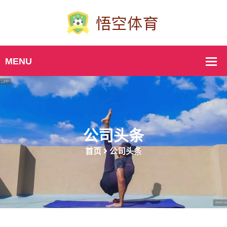
公司头条
首页
公司头条