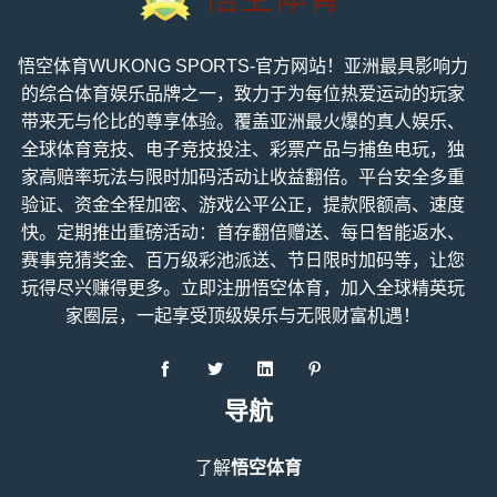
悟空体育WUKONG SPORTS-官方网站！亚洲最具影响力
的综合体育娱乐品牌之一，致力于为每位热爱运动的玩家
带来无与伦比的尊享体验。覆盖亚洲最火爆的真人娱乐、
全球体育竞技、电子竞技投注、彩票产品与捕鱼电玩，独
家高赔率玩法与限时加码活动让收益翻倍。平台安全多重
验证、资金全程加密、游戏公平公正，提款限额高、速度
快。定期推出重磅活动：首存翻倍赠送、每日智能返水、
赛事竞猜奖金、百万级彩池派送、节日限时加码等，让您
玩得尽兴赚得更多。立即注册悟空体育，加入全球精英玩
家圈层，一起享受顶级娱乐与无限财富机遇！
导航
了解
悟空体育