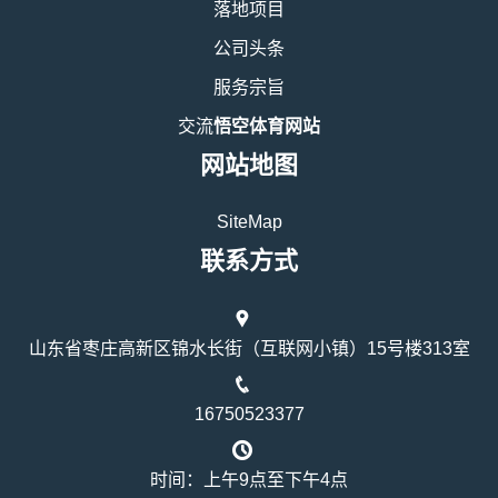
落地项目
公司头条
服务宗旨
交流
悟空体育网站
网站地图
SiteMap
联系方式
山东省枣庄高新区锦水长街（互联网小镇）15号楼313室
16750523377
时间：上午9点至下午4点