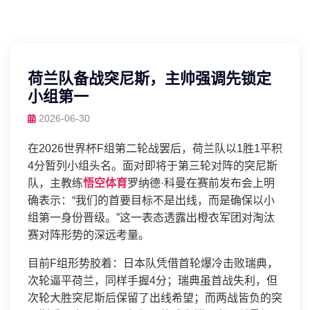
荷兰队备战突尼斯，主帅强调先锁定
小组第一
2026-06-30
在2026世界杯F组第二轮战罢后，荷兰队以1胜1平积
4分暂列小组头名。面对即将于第三轮对阵的突尼斯
队，主教练
悟空体育
罗纳德·科曼在赛前发布会上明
确表示：“我们的首要目标不是出线，而是确保以小
组第一身份晋级。”这一表态透露出橙衣军团对淘汰
赛对阵形势的深远考量。
目前F组形势胶着：日本队凭借首轮爆冷击败瑞典，
次轮逼平荷兰，同样手握4分；瑞典虽首战失利，但
次轮大胜突尼斯后保留了出线希望；而两战皆负的突