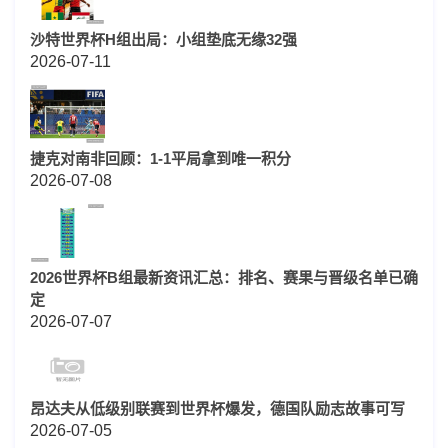
沙特世界杯H组出局：小组垫底无缘32强
2026-07-11
捷克对南非回顾：1-1平局拿到唯一积分
2026-07-08
2026世界杯B组最新资讯汇总：排名、赛果与晋级名单已确
定
2026-07-07
昂达夫从低级别联赛到世界杯爆发，德国队励志故事可写
2026-07-05