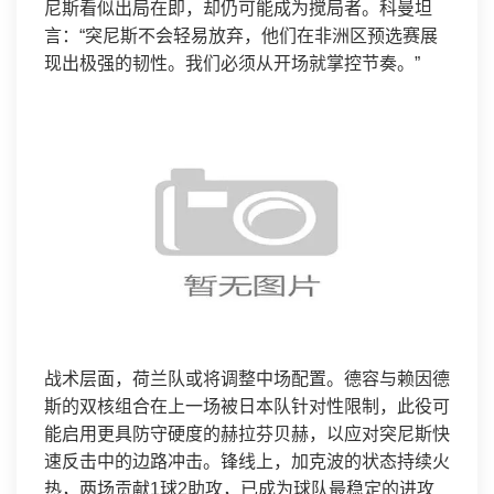
尼斯看似出局在即，却仍可能成为搅局者。科曼坦
言：“突尼斯不会轻易放弃，他们在非洲区预选赛展
现出极强的韧性。我们必须从开场就掌控节奏。”
战术层面，荷兰队或将调整中场配置。德容与赖因德
斯的双核组合在上一场被日本队针对性限制，此役可
能启用更具防守硬度的赫拉芬贝赫，以应对突尼斯快
速反击中的边路冲击。锋线上，加克波的状态持续火
热，两场贡献1球2助攻，已成为球队最稳定的进攻