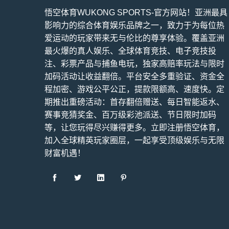
悟空体育WUKONG SPORTS-官方网站！亚洲最具
影响力的综合体育娱乐品牌之一，致力于为每位热
爱运动的玩家带来无与伦比的尊享体验。覆盖亚洲
最火爆的真人娱乐、全球体育竞技、电子竞技投
注、彩票产品与捕鱼电玩，独家高赔率玩法与限时
加码活动让收益翻倍。平台安全多重验证、资金全
程加密、游戏公平公正，提款限额高、速度快。定
期推出重磅活动：首存翻倍赠送、每日智能返水、
赛事竞猜奖金、百万级彩池派送、节日限时加码
等，让您玩得尽兴赚得更多。立即注册悟空体育，
加入全球精英玩家圈层，一起享受顶级娱乐与无限
财富机遇！