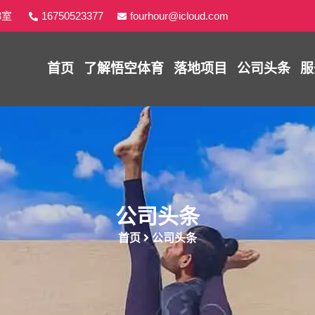
3室
16750523377
fourhour@icloud.com
首页
了解
悟空体育
落地项目
公司头条
服
公司头条
首页
公司头条