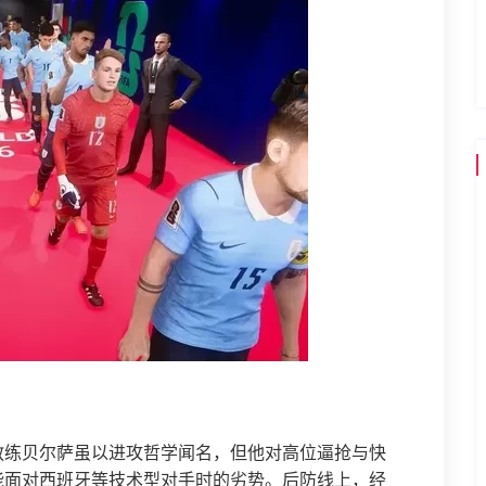
教练贝尔萨虽以进攻哲学闻名，但他对高位逼抢与快
能面对西班牙等技术型对手时的劣势。后防线上，经