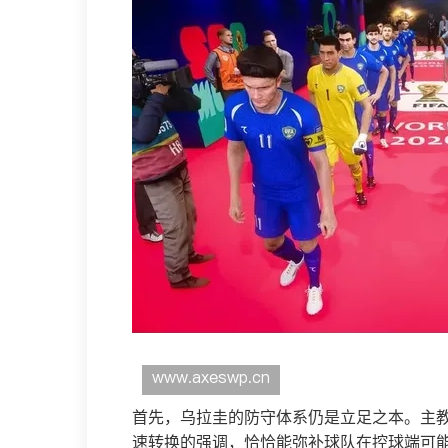
首先，乌拉圭的防守体系仍是立足之本。主
速转换的强调，恰恰能弥补球队在控球端可