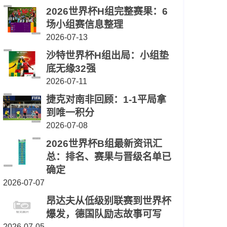
2026世界杯H组完整赛果：6
场小组赛信息整理
2026-07-13
沙特世界杯H组出局：小组垫
底无缘32强
2026-07-11
捷克对南非回顾：1-1平局拿
到唯一积分
2026-07-08
2026世界杯B组最新资讯汇
总：排名、赛果与晋级名单已
确定
2026-07-07
昂达夫从低级别联赛到世界杯
爆发，德国队励志故事可写
2026-07-05