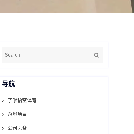
导航
了解
悟空体育
落地项目
公司头条