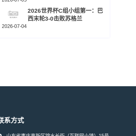
2026世界杯C组小组第一：巴
西末轮3-0击败苏格兰
2026-07-04
联系方式
山东省枣庄高新区锦水长街（互联网小镇）15号