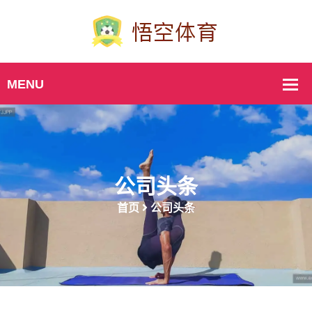
公司头条
首页
公司头条