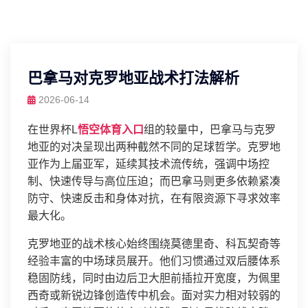
巴拿马对克罗地亚战术打法解析
2026-06-14
在世界杯L
悟空体育入口
组的较量中，巴拿马与克罗
地亚的对决呈现出两种截然不同的足球哲学。克罗地
亚作为上届亚军，延续其技术流传统，强调中场控
制、快速传导与高位压迫；而巴拿马则更多依赖紧凑
防守、快速反击和身体对抗，在有限资源下寻求效率
最大化。
克罗地亚的战术核心始终围绕莫德里奇、科瓦契奇等
经验丰富的中场球员展开。他们习惯通过双后腰体系
稳固防线，同时由边后卫大胆前插拉开宽度，为佩里
西奇或新锐边锋创造传中机会。面对实力相对较弱的