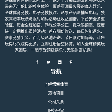
的综合体育娱乐品牌之一，致力于为每位热爱运动的玩家
带来无与伦比的尊享体验。覆盖亚洲最火爆的真人娱乐、
全球体育竞技、电子竞技投注、彩票产品与捕鱼电玩，独
家高赔率玩法与限时加码活动让收益翻倍。平台安全多重
验证、资金全程加密、游戏公平公正，提款限额高、速度
快。定期推出重磅活动：首存翻倍赠送、每日智能返水、
赛事竞猜奖金、百万级彩池派送、节日限时加码等，让您
玩得尽兴赚得更多。立即注册悟空体育，加入全球精英玩
家圈层，一起享受顶级娱乐与无限财富机遇！
导航
了解
悟空体育
落地项目
公司头条
服务宗旨