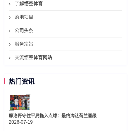
了解
悟空体育
落地项目
公司头条
服务宗旨
交流
悟空体育网站
热门资讯
摩洛哥守住平局拖入点球：最终淘汰荷兰晋级
2026-07-19