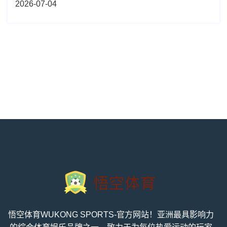
2026-07-04
悟空体育WUKONG SPORTS-官方网站！亚洲最具影响力